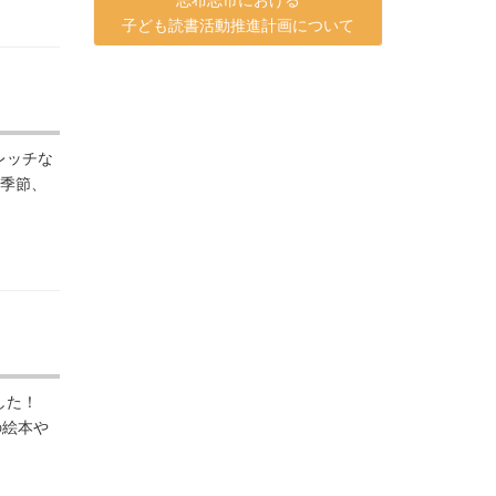
子ども読書活動推進計画について
レッチな
る季節、
ました！
の絵本や