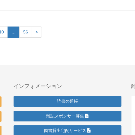
10
…
56
>
インフォメーション
読書の通帳
雑誌スポンサー募集
図書貸出宅配サービス