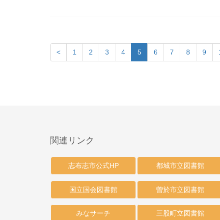
<
1
2
3
4
5
6
7
8
9
関連リンク
志布志市公式HP
都城市立図書館
国立国会図書館
曽於市立図書館
みなサーチ
三股町立図書館