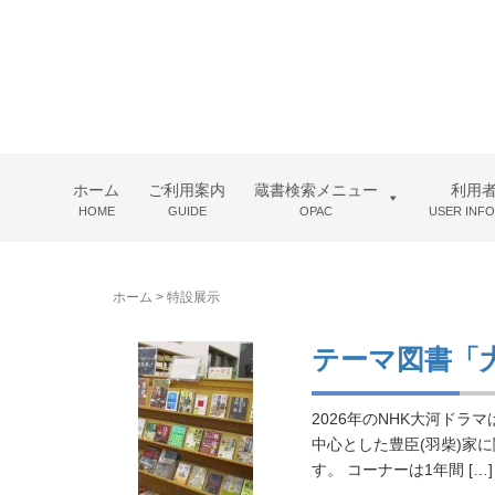
ホーム
ご利用案内
蔵書検索メニュー
利用
HOME
GUIDE
OPAC
USER INF
ホーム
>
特設展示
テーマ図書「
2026年のNHK大河ド
中心とした豊臣(羽柴)家
す。 コーナーは1年間 […]