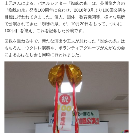
山元さんによる、パネルシアター「蜘蛛の糸」は、芥川龍之介の
『蜘蛛の糸』発表100周年に合わせ、2018年3月より100回公演を
目標に行われてきました。個人、団体、教育機関等、様々な場所
で公演されてきた「蜘蛛の糸」が、10月20日をもって、ついに
100回目を迎え、これを記念した公演です。
回数を重ねる中で、新たな演出や工夫が加わった「蜘蛛の糸」は
もちろん、ウクレレ演奏や、ボランティアグループがんがらの会
によるおはなし会も同時に行われました。