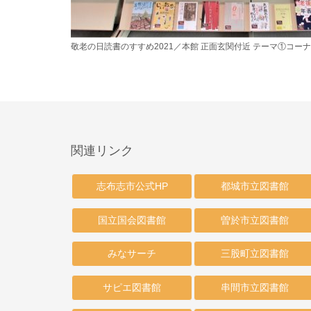
敬老の日読書のすすめ2021／本館 正面玄関付近 テーマ①コー
関連リンク
志布志市公式HP
都城市立図書館
国立国会図書館
曽於市立図書館
みなサーチ
三股町立図書館
サピエ図書館
串間市立図書館