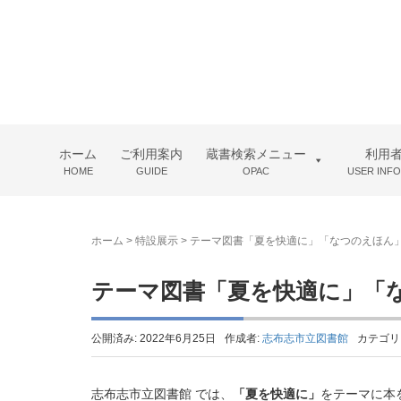
ホーム
ご利用案内
蔵書検索メニュー
利用
HOME
GUIDE
OPAC
USER INF
ホーム
>
特設展示
>
テーマ図書「夏を快適に」「なつのえほん」（2
テーマ図書「夏を快適に」「なつ
公開済み: 2022年6月25日
作成者:
志布志市立図書館
カテゴリ
志布志市立図書館 では、
「夏を快適に」
をテーマに本