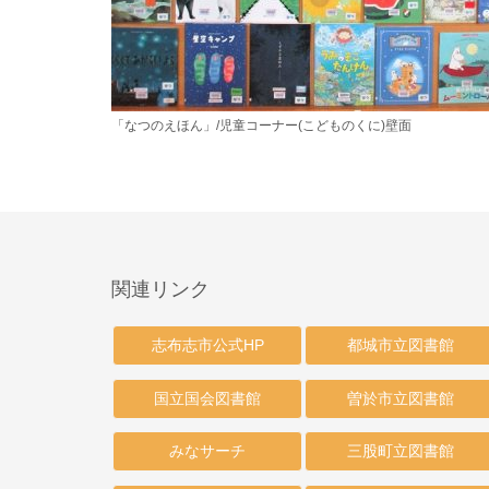
「なつのえほん」/児童コーナー(こどものくに)壁面
関連リンク
志布志市公式HP
都城市立図書館
国立国会図書館
曽於市立図書館
みなサーチ
三股町立図書館