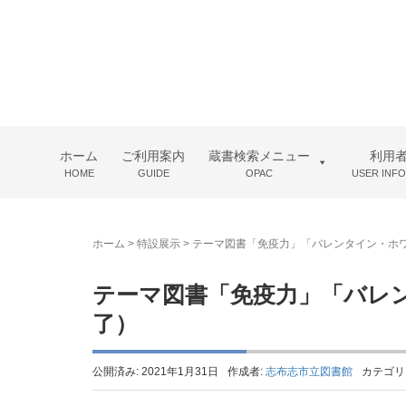
ホーム
ご利用案内
蔵書検索メニュー
利用
HOME
GUIDE
OPAC
USER INF
ホーム
>
特設展示
>
テーマ図書「免疫力」「バレンタイン・ホワイト
テーマ図書「免疫力」「バレンタ
了）
公開済み: 2021年1月31日
作成者:
志布志市立図書館
カテゴリ