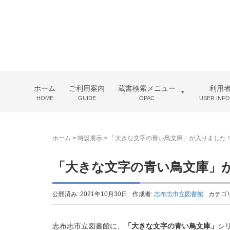
ホーム
ご利用案内
蔵書検索メニュー
利用
HOME
GUIDE
OPAC
USER INF
ホーム
>
特設展示
>
「大きな文字の青い鳥文庫」が入りました
「大きな文字の青い鳥文庫」
公開済み: 2021年10月30日
作成者:
志布志市立図書館
カテゴ
志布志市立図書館に、
「大きな文字の青い鳥文庫」
シ